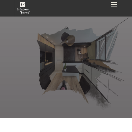
Nos réalisations
Découvrez nos
cuisines
,
dressings
et
salles de bains
. Inspirez vous
et créez votre projet sur mesure !
NOUS CONTACTER